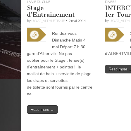
LA VIE DU CLUB
DIVERS
Stage
INTERC
d’Entraînement
1er Tour
by
UOAT_ALTHLETISME
•
2 mai 2014
by
UOAT_ALTHL
Rendez-vous
Dimanche Matin 4
mai Départ 7 h 30
gare d’Albertville Ne pas
d’ALBERTVI
oublier pour le Stage : tenue(s)
d’entraînement + pointes !! le
Read more 
maillot de bain + serviette de plage
les draps et serviettes
de toilette sont fournis par le centre
ne…
Read more →