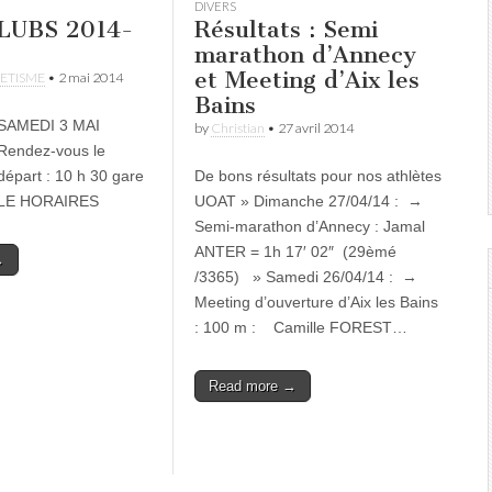
DIVERS
LUBS 2014-
Résultats : Semi
marathon d’Annecy
et Meeting d’Aix les
ETISME
•
2 mai 2014
Bains
SAMEDI 3 MAI
by
Christian
•
27 avril 2014
Rendez-vous le
départ : 10 h 30 gare
De bons résultats pour nos athlètes
LLE HORAIRES
UOAT » Dimanche 27/04/14 : →
Semi-marathon d’Annecy : Jamal
ANTER = 1h 17′ 02″ (29èmé
→
/3365) » Samedi 26/04/14 : →
Meeting d’ouverture d’Aix les Bains
: 100 m : Camille FOREST…
Read more →