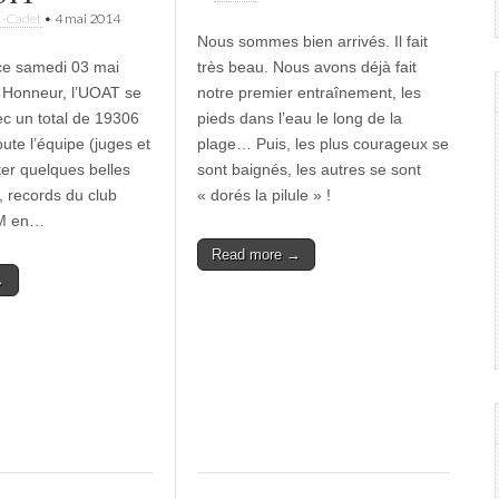
t-Cadet
•
4 mai 2014
Nous sommes bien arrivés. Il fait
 ce samedi 03 mai
très beau. Nous avons déjà fait
 Honneur, l’UOAT se
notre premier entraînement, les
ec un total de 19306
pieds dans l’eau le long de la
oute l’équipe (juges et
plage… Puis, les plus courageux se
ter quelques belles
sont baignés, les autres se sont
 records du club
« dorés la pilule » !
IM en…
Read more →
→