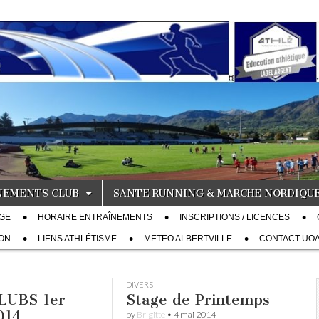
NEMENTS CLUB
SANTE RUNNING & MARCHE NORDIQU
ÂGE
HORAIRE ENTRAÎNEMENTS
INSCRIPTIONS / LICENCES
ION
LIENS ATHLÉTISME
METEO ALBERTVILLE
CONTACT UO
DIVERS
LUBS 1er
Stage de Printemps
014
by
Brigitte
•
4 mai 2014