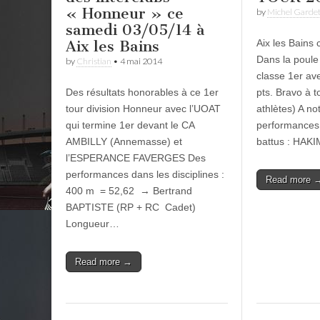
« Honneur » ce
by
Michel Garde
samedi 03/05/14 à
Aix les Bains
Aix les Bains
Dans la poule
by
Christian
•
4 mai 2014
classe 1er av
Des résultats honorables à ce 1er
pts. Bravo à t
tour division Honneur avec l’UOAT
athlètes) A no
qui termine 1er devant le CA
performances,
AMBILLY (Annemasse) et
battus : HAK
l’ESPERANCE FAVERGES Des
performances dans les disciplines :
Read more 
400 m = 52,62 → Bertrand
BAPTISTE (RP + RC Cadet)
Longueur…
Read more →