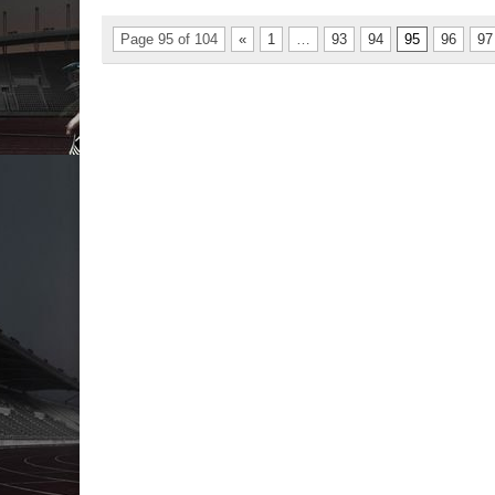
Page 95 of 104
«
1
…
93
94
95
96
97