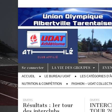
Skip to content
Se connecter
LA VIE DES GROUPES
EVE
Main menu
ACCUEIL
LE BUREAU UOAT
LES CATÉGORIES D’
Sub menu
NUTRITION & COMPÉTITION
FASHION – UOAT COLLECT
DIVERS
DIVERS
Résultats : 1er tour
INTERC
des interclubs
TOUR 2